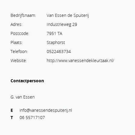
Bedrijfsnaam:
Van Essen de Spuiterij
Adres:
Industrieweg 29
Postcode:
7951 TA
Plaats:
Staphorst
Telefoon:
0522463734
Website:
http://www.vanessendekleurzaak.nl/
Contactpersoon
G. van Essen
E
info@vanessendespuiterij.nl
T
06 55717107