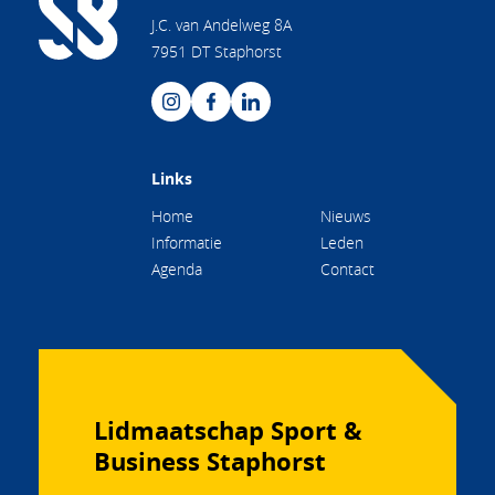
J.C. van Andelweg 8A
7951 DT Staphorst
Links
Home
Nieuws
Informatie
Leden
Agenda
Contact
Lidmaatschap Sport &
Business Staphorst