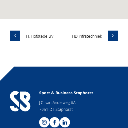
H. Hofstede BV
HD infratechniek
Sport & Business Staphorst
J.C. van Andelweg 8A
7951 DT Staphorst