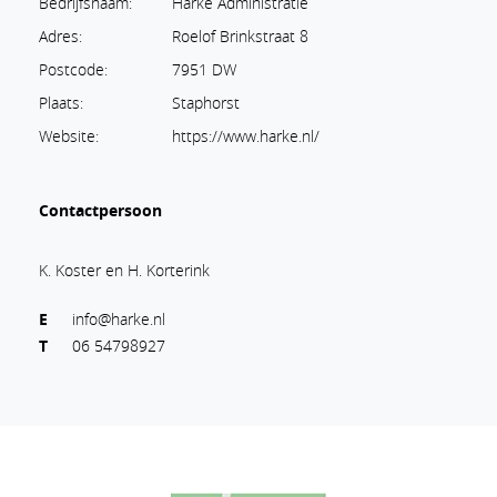
Bedrijfsnaam:
Harke Administratie
Adres:
Roelof Brinkstraat 8
Postcode:
7951 DW
Plaats:
Staphorst
Website:
https://www.harke.nl/
Contactpersoon
K. Koster en H. Korterink
E
info@harke.nl
T
06 54798927