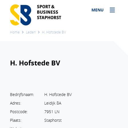
MENU
Home
Leden
H. Hofstede BV
H. Hofstede BV
Bedrijfsnaam:
H. Hofstede BV
Adres:
Leidijk 8A
Postcode:
7951 LN
Plaats:
Staphorst