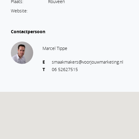
Plaats:
Rouveen
Website:
Contactpersoon
Marcel Tippe
E
smaakmakers@voorjouwmarketing.nl
T
06 52627515