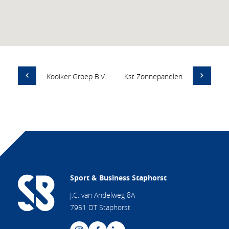
Kooiker Groep B.V.
Kst Zonnepanelen
Sport & Business Staphorst
J.C. van Andelweg 8A
7951 DT Staphorst