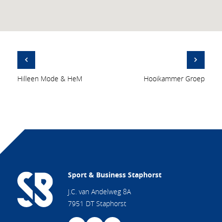
Hilleen Mode & HeM
Hooikammer Groep
Sport & Business Staphorst
J.C. van Andelweg 8A
7951 DT Staphorst