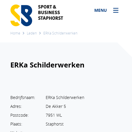
MENU
Home
Leden
ERKa Schilderwerken
ERKa Schilderwerken
Bedrijfsnaam:
ERKa Schilderwerken
Adres:
De Akker 5
Postcode:
7951 WL
Plaats:
Staphorst