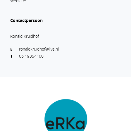
Website:
Contactpersoon
Ronald Kruidhof
E
ronaldkruidhof@live.nl
T
06 19354100