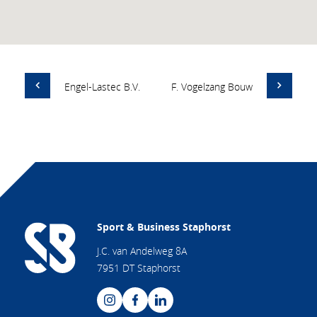
Engel-Lastec B.V.
F. Vogelzang Bouw
Sport & Business Staphorst
J.C. van Andelweg 8A
7951 DT Staphorst