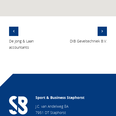
De Jong & Laan
DIB Geveltechniek B.V.
accountants
Sport & Business Staphorst
J.C. van Andelweg 8A
7951 DT Staphorst