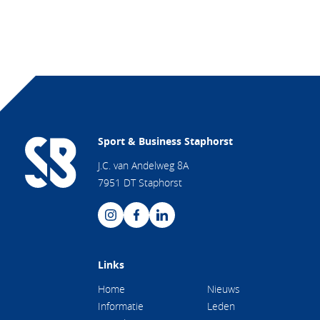
Sport & Business Staphorst
J.C. van Andelweg 8A
7951 DT Staphorst
Links
Home
Nieuws
Informatie
Leden